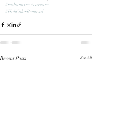
#reshamtyre
#carcare
#HoliColorRemoval
Recent Posts
See All